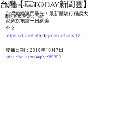
台灣【ETtoday新聞雲】
媒體報導 Media Post
台灣媳婦澳門爭光！最新體驗行程讓大
部落客報導 Blog Post
家穿旗袍當一日網美 
全文
https://travel.ettoday.net/article/12...
發佈日期：2018年10月7日
https://youtu.be/4upYqX8SBO0