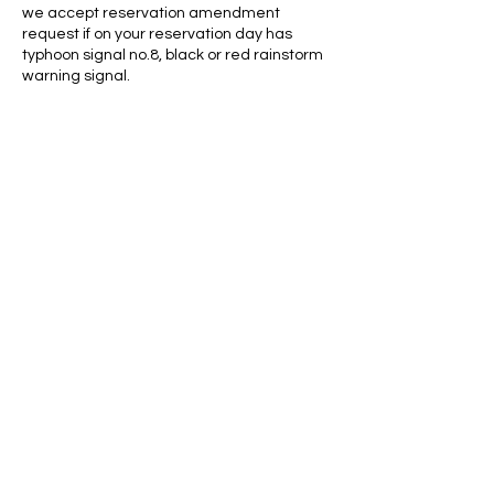
we accept reservation amendment
request if on your reservation day has
typhoon signal no.8, black or red rainstorm
聯絡資料
旗緣 QiYuan 澳門旗袍體驗店 QiPao Rental,
澳門銅鑼圍鴻江閣地下Ａ
QiYuan.Mac@gmail.com
Mon - Sum: 10:30Am - 06
:00pm
澳門
店址：
​銅鑼圍8號 鴻江閣地下A座