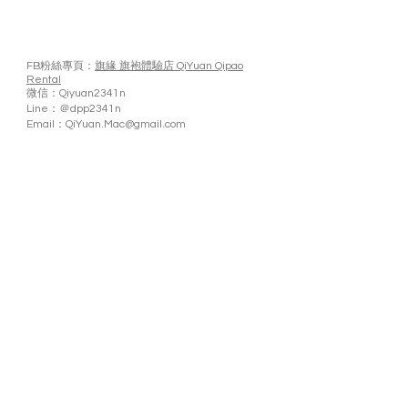
FB粉絲專頁：
旗緣 旗袍體驗店 QiYuan Qipao
Rental
微信：Qiyuan2341n
Line：＠dpp2341n
Email：
QiYuan.Mac@gmail.com
Mon - Sum: 10:30Am - 06
:00pm