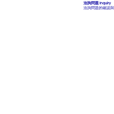
洽詢問題 Inquiry
洽詢問題的確認與回應。Con
Mon - Sum: 10:30Am - 06
:00pm
澳門
店址：
​銅鑼圍8號 鴻江閣地下A座