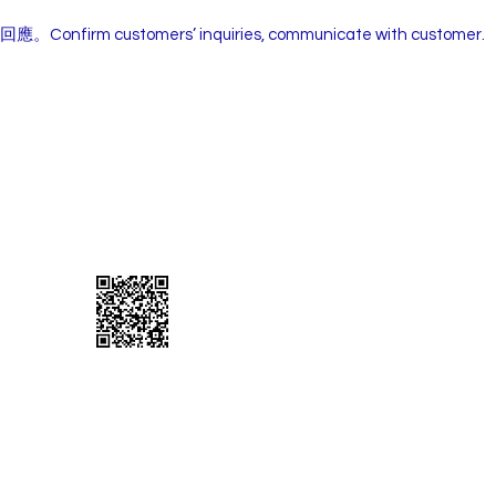
firm customers’ inquiries, communicate with customer.
Line 官方帳號：
© 2020
by 